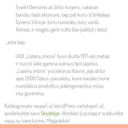
Sveiki! Dienomis aš dirbu kurjeriu, vakarais
bandau tapti aktoriumi, taip pat kuriu šį tinklalapį.
Gyvenu Vilniuje, turiu nuostabų šunį, vardu
Reksas, ir mėgstu gerti sultis (bei pakliūti į lietų).
…arba taip:
UAB „Lazerių įmonė“ buvo įkurta 1971-iais metais
ir nuo to laiko gamina įvairaus tipo lazerius.
„Lazerių įmonė“ yra įsikūrusi Kaune, joje dirba
apie 2000 fizikos specialistų, kurie kasdien kurie
nuostabius produktus, palengvinančius mūsų
visų gyvenimą.
Kadangi esate naujas(-a) WordPress vartotojas(-a),
apsilankykite savo
Skydelyje
, ištrinkite šį puslapį ir susikurkite
naujų su savo turiniu. Mėgaukitės!