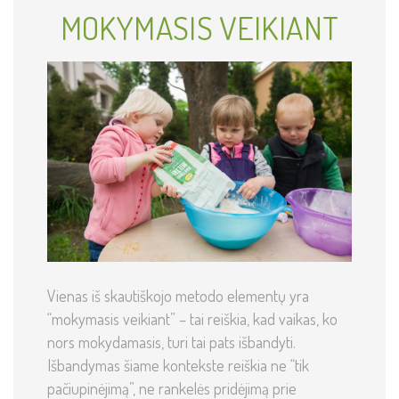
MOKYMASIS VEIKIANT
Vienas iš skautiškojo metodo elementų yra
“mokymasis veikiant” – tai reiškia, kad vaikas, ko
nors mokydamasis, turi tai pats išbandyti.
Išbandymas šiame kontekste reiškia ne “tik
pačiupinėjimą”, ne rankelės pridėjimą prie