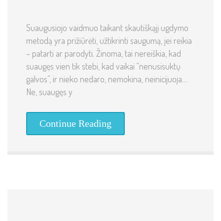
Suaugusiojo vaidmuo taikant skautiškąjį ugdymo
metodą yra prižiūrėti, užtikrinti saugumą, jei reikia
– patarti ar parodyti. Žinoma, tai nereiškia, kad
suaugęs vien tik stebi, kad vaikai “nenusisuktų
galvos”, ir nieko nedaro, nemokina, neinicijuoja…
Ne, suaugęs y
Continue Reading