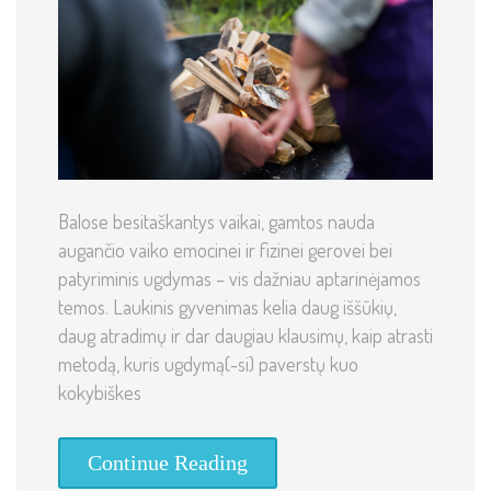
Balose besitaškantys vaikai, gamtos nauda
augančio vaiko emocinei ir fizinei gerovei bei
patyriminis ugdymas – vis dažniau aptarinėjamos
temos. Laukinis gyvenimas kelia daug iššūkių,
daug atradimų ir dar daugiau klausimų, kaip atrasti
metodą, kuris ugdymą(-si) paverstų kuo
kokybiškes
Continue Reading